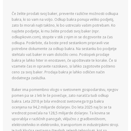
Če želite prodati svoj baker, preverite različne možnosti odkupa
bakra, ki so vam na voljo. Odkup bakra ponuja veliko podjetij,
zato bi morali najti takšno, ki bo ustrezalo vašim potrebam. Ko
najdete podjetje, ki mu želite prodati svoj baker (npr.
odkupkovin.com), stopite v stik z njim in se dogovorite za čas
odkupa. Poskrbite, da boste pred sestankom pripravili vse
potrebne dokumente za odkup bakra. Na sestanku bo podjetje
stehtalo vaš baker in vam določilo ceno. Postopek prodaje
bakra je lahko hiter in enostaven, če upoštevate te korake. Če si
vzamete čas in opravite raziskavo, si lahko zagotovite pošteno
ceno za svoj baker. Prodaja bakra je lahko odličen način
dodatnega zaslužka.
Baker ima pomembno vlogo v svetovnem gospodarstvu, njegov
pomen pa se z leti le še povečuje, zato narašča tudi odkup
bakra. Leta 2018 je bila vrednost svetovnega trga bakra
ocenjena na 94,2 milijarde dolarjev. Do leta 2025 naj bi se ta
vrednost povečala na 128,5 milijarde dolarjev. Ta kovina se
uporablja v različnih panogah, vključno z gradbeništvom,
elektrotehniko in elektroniko, transportom in industrijskimi stroji.
Je tudi ključna sestavina številnih zelenih tehnologij, kot so