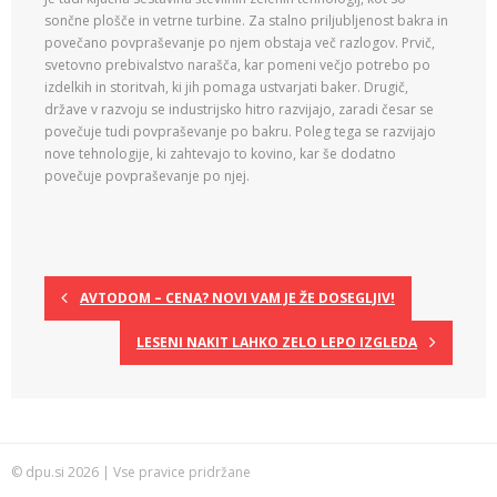
sončne plošče in vetrne turbine. Za stalno priljubljenost bakra in
povečano povpraševanje po njem obstaja več razlogov. Prvič,
svetovno prebivalstvo narašča, kar pomeni večjo potrebo po
izdelkih in storitvah, ki jih pomaga ustvarjati baker. Drugič,
države v razvoju se industrijsko hitro razvijajo, zaradi česar se
povečuje tudi povpraševanje po bakru. Poleg tega se razvijajo
nove tehnologije, ki zahtevajo to kovino, kar še dodatno
povečuje povpraševanje po njej.
AVTODOM – CENA? NOVI VAM JE ŽE DOSEGLJIV!
LESENI NAKIT LAHKO ZELO LEPO IZGLEDA
© dpu.si 2026 | Vse pravice pridržane