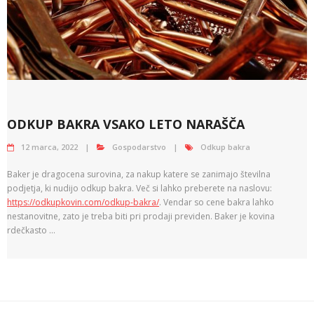
ODKUP BAKRA VSAKO LETO NARAŠČA
12 marca, 2022
Gospodarstvo
Odkup bakra
Baker je dragocena surovina, za nakup katere se zanimajo številna
podjetja, ki nudijo odkup bakra. Več si lahko preberete na naslovu:
https://odkupkovin.com/odkup-bakra/
. Vendar so cene bakra lahko
nestanovitne, zato je treba biti pri prodaji previden. Baker je kovina
rdečkasto …