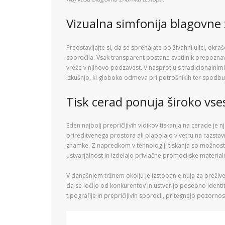
Vizualna simfonija blagovn
Predstavljajte si, da se sprehajate po živahni ulici, okra
sporočila. Vsak transparent postane svetilnik prepozn
vreže v njihovo podzavest. V nasprotju s tradicionalni
izkušnjo, ki globoko odmeva pri potrošnikih ter spod
Tisk cerad ponuja široko vs
Eden najbolj prepričljivih vidikov tiskanja na cerade je n
prireditvenega prostora ali plapolajo v vetru na razst
znamke. Z napredkom v tehnologiji tiskanja so možnost
ustvarjalnost in izdelajo privlačne promocijske materiale, 
V današnjem tržnem okolju je izstopanje nuja za prežive
da se ločijo od konkurentov in ustvarijo posebno identi
tipografije in prepričljivih sporočil, pritegnejo pozornos