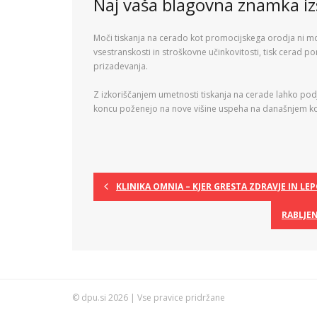
Naj vaša blagovna znamka i
Moči tiskanja na cerado kot promocijskega orodja ni mo
vsestranskosti in stroškovne učinkovitosti, tisk cerad p
prizadevanja.
Z izkoriščanjem umetnosti tiskanja na cerade lahko po
koncu poženejo na nove višine uspeha na današnjem k
KLINIKA OMNIA – KJER GRESTA ZDRAVJE IN LE
RABLJE
© dpu.si 2026 | Vse pravice pridržane