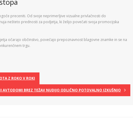
zstopa
goče preceniti. Od svoje neprimerljive vizualne privlačnosti do
onuja nešteto prednosti za podjetja, ki želijo povečati svoja promocijska
djetja očarajo občinstvo, povečajo prepoznavnost blagovne znamke in se na
onkurenčnem trgu.
POTA Z ROKO V ROKI
NI AVTODOMI BREZ TEŽAV NUDIJO ODLIČNO POTOVALNO IZKUŠNJO