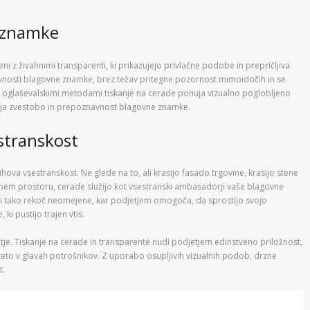
e znamke
šeni z živahnimi transparenti, ki prikazujejo privlačne podobe in prepričljiva
avnosti blagovne znamke, brez težav pritegne pozornost mimoidočih in se
mi oglaševalskimi metodami tiskanje na cerade ponuja vizualno poglobljeno
buja zvestobo in prepoznavnost blagovne znamke.
estranskost
jihova vsestranskost. Ne glede na to, ali krasijo fasado trgovine, krasijo stene
avnem prostoru, cerade služijo kot vsestranski ambasadorji vaše blagovne
i tako rekoč neomejene, kar podjetjem omogoča, da sprostijo svojo
ki pustijo trajen vtis.
tje. Tiskanje na cerade in transparente nudi podjetjem edinstveno priložnost,
teto v glavah potrošnikov. Z uporabo osupljivih vizualnih podob, drzne
t.