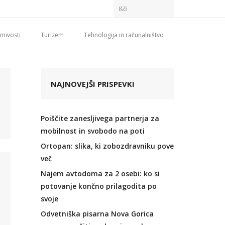
mivosti
Turizem
Tehnologija in računalništvo
NAJNOVEJŠI PRISPEVKI
Poiščite zanesljivega partnerja za
mobilnost in svobodo na poti
Ortopan: slika, ki zobozdravniku pove
več
Najem avtodoma za 2 osebi: ko si
potovanje končno prilagodita po
svoje
Odvetniška pisarna Nova Gorica