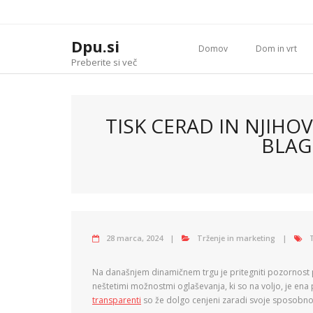
Skip
to
content
Dpu.si
Domov
Dom in vrt
Preberite si več
TISK CERAD IN NJIHO
BLAG
28 marca, 2024
Trženje in marketing
Na današnjem dinamičnem trgu je pritegniti pozornost 
neštetimi možnostmi oglaševanja, ki so na voljo, je ena
transparenti
so že dolgo cenjeni zaradi svoje sposobnos