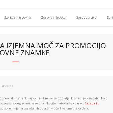
Storitve in trgovina
Zdravje in lepota
Gospodarstvo
Zani
VA IZJEMNA MOČ ZA PROMOCIJO
OVNE ZNAMKE
Tisk cerad
potencialnih strank najpomembnejše za podjetja, ki stremijo k uspehu. Med
 pogosto spregledana, a zelo učinkovita metoda, tisk cerad.
Cerade in
ti spreminjanja vsakdanjih površin v očarljiva umetniška dela.