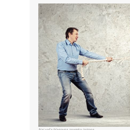
Naj vaša blagovna znamka izstopa.