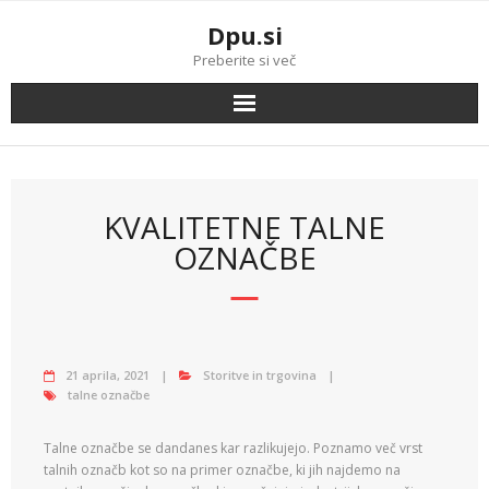
Skip
Dpu.si
to
content
Preberite si več
KVALITETNE TALNE
OZNAČBE
21 aprila, 2021
Storitve in trgovina
talne označbe
Talne označbe se dandanes kar razlikujejo. Poznamo več vrst
talnih označb kot so na primer označbe, ki jih najdemo na