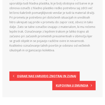
uporablja tudi hladna plastika, ki je bolj obstojna od barve in je
obnova označb z hladno plastiko redko potrebna saj zdrži več
let brez kakršnih pomanjkljivosti vendar je tudi ta material dražji.
Pri prometu je potrebno pri določenih situacijah in ureditvah
hitro ukrepati saj pride v prometu do zapor cest, obvoz in tako
dalje. Zato se talne označbe izvajajo z materialom, ki mu rečemo
lepilni trak. Označevanje z lepilnim trakom je lahko trajno ali
začasno pri začasnih prometnih preusmeritvah v območju kjer
se gradi objekt in se pojavijo različne ovire in nevarnosti.
Kvalitetno označevanje talnih površin je odvisno od večletnih
izkušnjah in organizacijo kolektiva.
OGRAJE NAS VARUJEJO ZNOTRAJ IN ZUNAJ
KUPOVINA U EMUNDIA