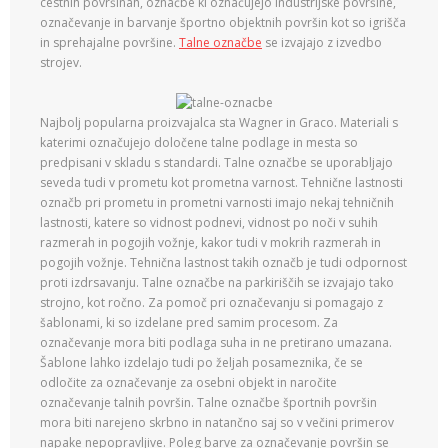
cestnih površinah, označbe ki označujejo industrijske površine,
označevanje in barvanje športno objektnih površin kot so igrišča
in sprehajalne površine.
Talne označbe
se izvajajo z izvedbo
strojev.
Najbolj popularna proizvajalca sta Wagner in Graco. Materiali s
katerimi označujejo določene talne podlage in mesta so
predpisani v skladu s standardi. Talne označbe se uporabljajo
seveda tudi v prometu kot prometna varnost. Tehnične lastnosti
označb pri prometu in prometni varnosti imajo nekaj tehničnih
lastnosti, katere so vidnost podnevi, vidnost po noči v suhih
razmerah in pogojih vožnje, kakor tudi v mokrih razmerah in
pogojih vožnje. Tehnična lastnost takih označb je tudi odpornost
proti izdrsavanju. Talne označbe na parkiriščih se izvajajo tako
strojno, kot ročno. Za pomoč pri označevanju si pomagajo z
šablonami, ki so izdelane pred samim procesom. Za
označevanje mora biti podlaga suha in ne pretirano umazana.
Šablone lahko izdelajo tudi po željah posameznika, če se
odločite za označevanje za osebni objekt in naročite
označevanje talnih površin. Talne označbe športnih površin
mora biti narejeno skrbno in natančno saj so v večini primerov
napake nepopravljive. Poleg barve za označevanje površin se