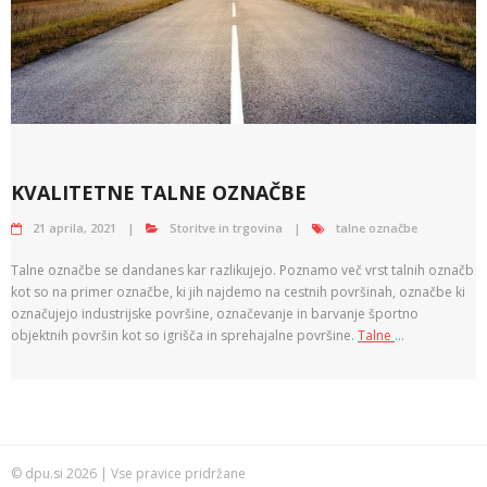
KVALITETNE TALNE OZNAČBE
21 aprila, 2021
Storitve in trgovina
talne označbe
Talne označbe se dandanes kar razlikujejo. Poznamo več vrst talnih označb
kot so na primer označbe, ki jih najdemo na cestnih površinah, označbe ki
označujejo industrijske površine, označevanje in barvanje športno
objektnih površin kot so igrišča in sprehajalne površine.
Talne
…
© dpu.si 2026 | Vse pravice pridržane