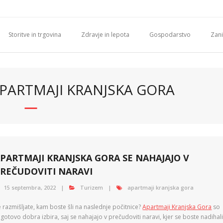
Storitve in trgovina
Zdravje in lepota
Gospodarstvo
Zani
APARTMAJI KRANJSKA GORA
PARTMAJI KRANJSKA GORA SE NAHAJAJO V
REČUDOVITI NARAVI
15 septembra, 2022
Turizem
apartmaji kranjska gora
 razmišljate, kam boste šli na naslednje počitnice?
Apartmaji Kranjska Gora
so
gotovo dobra izbira, saj se nahajajo v prečudoviti naravi, kjer se boste nadihal