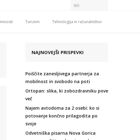
mivosti
Turizem
Tehnologija in računalništvo
NAJNOVEJŠI PRISPEVKI
Poiščite zanesljivega partnerja za
mobilnost in svobodo na poti
Ortopan: slika, ki zobozdravniku pove
več
Najem avtodoma za 2 osebi: ko si
potovanje končno prilagodita po
svoje
Odvetniška pisarna Nova Gorica
i