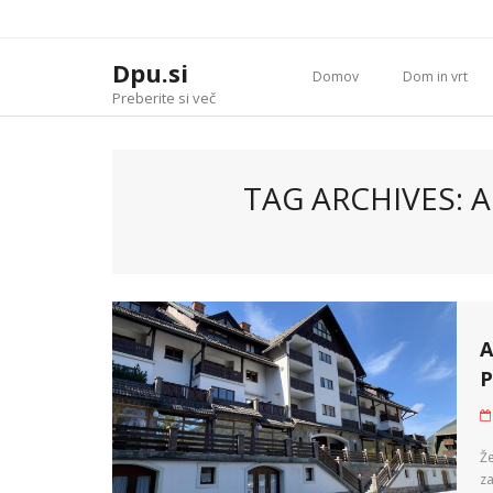
Skip
to
content
Dpu.si
Domov
Dom in vrt
Preberite si več
TAG ARCHIVES: 
A
P
Že
za