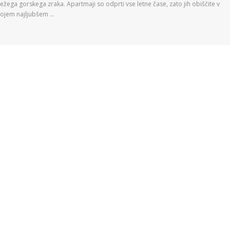
ežega gorskega zraka. Apartmaji so odprti vse letne čase, zato jih obiščite v
vojem najljubšem …