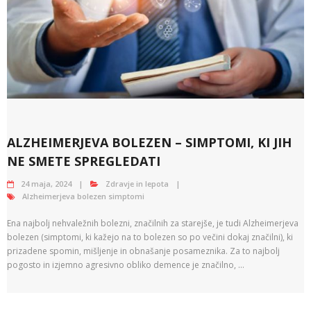
ALZHEIMERJEVA BOLEZEN – SIMPTOMI, KI JIH
NE SMETE SPREGLEDATI
24 maja, 2024
Zdravje in lepota
Alzheimerjeva bolezen simptomi
Ena najbolj nehvaležnih bolezni, značilnih za starejše, je tudi Alzheimerjeva
bolezen (simptomi, ki kažejo na to bolezen so po večini dokaj značilni), ki
prizadene spomin, mišljenje in obnašanje posameznika. Za to najbolj
pogosto in izjemno agresivno obliko demence je značilno, …