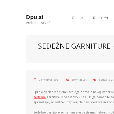
Skip
to
content
Dpu.si
Domov
Dom in vrt
Preberite si več
SEDEŽNE GARNITURE –
9 oktobra, 2021
Dom in vrt
sedežne ga
Sproščen dan v objemu svojega doma je nekaj, kar si ž
sedežne
garniture, ki vas lahko v času, ki ga namenite 
spremljajo, so odličen izgovor, da dan preležite in enos
Sedežne garniture so namenjene pestremu naboru možn