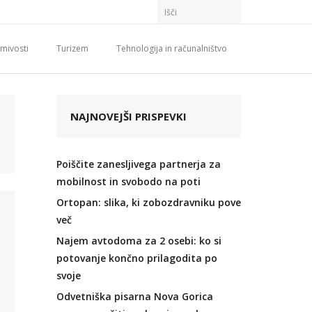
mivosti
Turizem
Tehnologija in računalništvo
NAJNOVEJŠI PRISPEVKI
Poiščite zanesljivega partnerja za
mobilnost in svobodo na poti
Ortopan: slika, ki zobozdravniku pove
več
Najem avtodoma za 2 osebi: ko si
potovanje končno prilagodita po
svoje
Odvetniška pisarna Nova Gorica