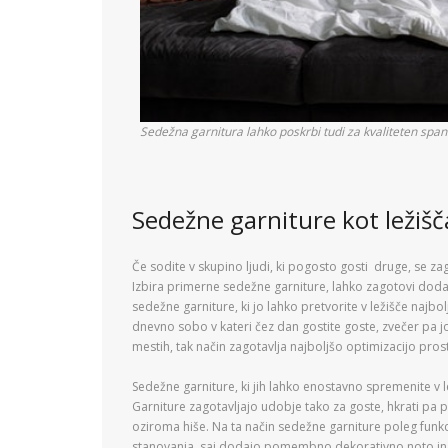
Sedežna garnitura lahko poskrbi tudi za kvaliteten span
Sedežne garniture kot ležišč
Če sodite v skupino ljudi, ki pogosto gosti druge, se zag
Izbira primerne sedežne garniture, lahko zagotovi doda
sedežne garniture, ki jo lahko pretvorite v ležišče najbo
dnevno sobo v kateri čez dan gostite goste, zvečer pa 
mestih, tak način zagotavlja najboljšo optimizacijo pros
Sedežne garniture, ki jih lahko enostavno spremenite v 
Garniture zagotavljajo udobje tako za goste, hkrati pa 
oziroma hiše. Na ta način sedežne garniture poleg funkc
stanovanja, saj dodajo pomembno dekorativno noto in l