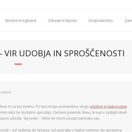
Storitve in trgovina
Zdravje in lepota
Gospodarstvo
Zani
 VIR UDOBJA IN SPROŠČENOSTI
rniture
elimo in za kar živimo. Pri tem imajo pomembno vlogo
udobne in kakovostne
samim sebi še dodatno sprostijo. Deževni jesenski dnevi, ki nas v zadnjih dneh
tavno uživate. Saj veste – nihče ne more uživati namesto vas.
osti – od sedenja do ležanja, od uporabe v lastne namene do sprejema