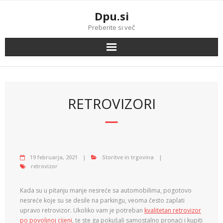
Skip
Dpu.si
to
content
Preberite si več
RETROVIZORI
19 februarja, 2021
Storitve in trgovina
retrovizor
Kada su u pitanju manje nesreće sa automobilima, pogotovo
nesreće koje su se desile na parkingu, veoma često zaplati
upravo retrovizor. Ukoliko vam je potreban
kvalitetan retrovizor
po povoljnoj cijeni
, te ste ga pokušali samostalno pronaći i kupiti