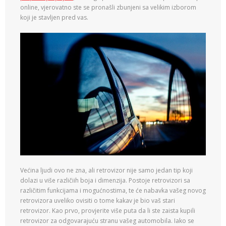
online, vjerovatno ste se pronašli zbunjeni sa velikim izborom
koji je stavljen pred vas.
Većina ljudi ovo ne zna, ali retrovizor nije samo jedan tip koji
dolazi u više različiih boja i dimenzija. Postoje retrovizori sa
različitim funkcijama i mogućnostima, te će nabavka vašeg novog
retrovizora uveliko ovisiti o tome kakav je bio vaš stari
retrovizor. Kao prvo, provjerite više puta da li ste zaista kupili
retrovizor za odgovarajuću stranu vašeg automobila. Iako se