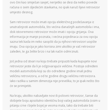
ovo čini kao smiješan savjet, nerijetko se desi da netko povede
računa o svim sljedećim stavkama, no ipak naruči lijevi retrovizor
umjesto desnog.
Sam retrovizor može imati opciju električnog podešavanja iz
unutrašnjosti automobila, što većina današnjih automobila i ima,
dok istovremeno retrovizor može imati i opciju grijanja. Ova
informacija je manje poznata, i većina pojedinaca za ovu opciju
sazna tek kada im neko saopšti da ju njihovi retrovizori uopšte
imaju. Ova opcija je jako korisna zimi ukoliko je vaš retrovizor
zaleđen, te ga želite brzo i na lak način odmrznuti.
Još jedna od stvari na koju trebate pripaziti kada kupujete novi
retrovizor jeste da li je odgovarajuće veličine. Postoje određeni
modeli automobila koji su do određene godine imali jednu
veličinu retrovizora, a od te godine drugu veličinu retrovizora.
Iako razlika u samim dimenzija nije prevelika, to je ipak nešto što
će se primijetiti.
Na kraju, ukoliko nabavljate novi ili polovni retrovizor, šanse da
dobijete boju apsolutno identičnu boji vašeg automobila (osim u
pitanju crne i bijele boje) je veoma mala, tako da trebate biti