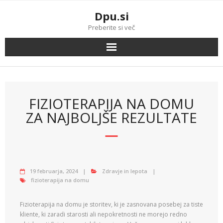
Skip
Dpu.si
to
content
Preberite si več
FIZIOTERAPIJA NA DOMU
ZA NAJBOLJŠE REZULTATE
19 februarja, 2024
Zdravje in lepota
fizioterapija na domu
Fizioterapija na domu je storitev, ki je zasnovana posebej za tiste
kliente, ki zaradi starosti ali nepokretnosti ne morejo redno