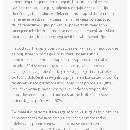
Fizioterapija je izjemno širok pojem, ki združuje veliko število
različnih metod, ki se poglobljeno ukvarjajo z rehabilitacijo
določenega tipa bolnikov. Nekatere fizioterapevtske tehnike so
namenjene predvsem lajšanju in zmanjševanju bolečin, spet
druge rehabilitaciji ljudi po kapi ali poškodbah. Vendar pa
omenjene tehnike primarno niso namenjene rehabilitaciji slabo
pokretnih ljudi, ki jih poleg tega pesti še slabo ravnotežje.
Pri podjetju Therapia dom so zato razvili kar lastno metodo, ki je
najbolj uspešno pomagala prav starejšim ter slabo ali
nepokretnim ljudem. In zakaj je fizioterapija na domu tako
posebna? Pri snovanju metode so za osnovno enoto vzeli
evolucijski razvoj dojenčka, ki gre v svojem zgodnjem otroštvu
po točno določenih razvojnih stopnjah in na koncu tudi shodi. Če
dojenček katero od faz preskoči (specifične položaje ali gibe),
ima lahko kasneje motorične težave. Podobno stopenjsko
napredovanje so prenesli tudi na starejše ljudi in tako razvili
sistem, ki je uspešen v kar 97%.
Če imate tudi vi doma starejšega sorodnika, ki ga pestijo različne
zdravstvene težave in se zato fizioterapije ne more redno
udeleževati, potem vam svetujemo, da se odločite za
fizioterapijo na domu. Tako mu boste zagotovili najboljšo