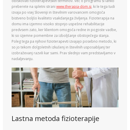
obiskovati fizioterapevtskih terminov. Več o programu si lahko
preberete na spletni strani
www.therapia-dom.si
, ki le tega tudi
izvaja po vsej Sloveniji in številnim varovancem omogoča
bistveno boljšo kvaliteto vsakdanjega življenja. Fizioterapija na
domu ima izjemno visoko stopnjo uspešne rehabilitacije
predvsem zato, ker klientom omogoča redne in pogoste vadbe,
ki so izjemne pomembne za izboljšanje obstoječega stanja.
Poleg tega pa njihovi fizioterapevti izvajajo posebno metodo, ki
so jo tekom dolgoletnih izkušenj in številnih usposabljanj ter
izobraževanj razvili kar sami. Prav slednjo vam predstavljamo v
nadaljevanju.
Lastna metoda fizioterapije