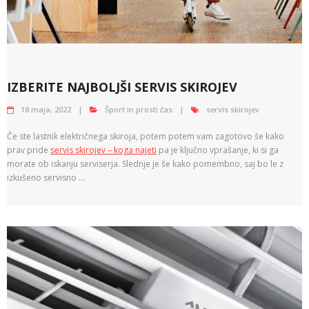
IZBERITE NAJBOLJŠI SERVIS SKIROJEV
18 maja, 2022
Šport in prosti čas
servis skirojev
Če ste lastnik električnega skiroja, potem potem vam zagotovo še kako
prav pride
servis skirojev – koga najeti
pa je ključno vprašanje, ki si ga
morate ob iskanju serviserja. Slednje je še kako pomembno, saj bo le z
izkušeno servisno …