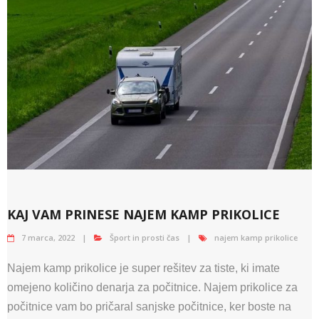
KAJ VAM PRINESE NAJEM KAMP PRIKOLICE
7 marca, 2022
Šport in prosti čas
najem kamp prikolice
Najem kamp prikolice je super rešitev za tiste, ki imate
omejeno količino denarja za počitnice. Najem prikolice za
počitnice vam bo pričaral sanjske počitnice, ker boste na