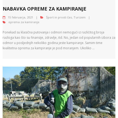
NABAVKA OPREME ZA KAMPIRANJE
15 februarja, 2021
Šport in prosti čas
,
Turizem
oprema za kamiranje
Ponekad su klasična putovanja i odmori nemogući iz različitog broja
razloga kao što su finansije, zdravlje, itd. No, jedan od popularnih izbora za
odmor u posljednjih nekoliko godina jeste kampiranje. Samim time
kvalitetna oprema za kampiranje je pod moranjem. Ukoliko …