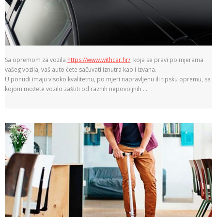
Sa opremom za vozila
https://www.withcar.hr/
, koja se pravi po mjerama
vašeg vozila, vaš auto ćete sačuvati iznutra kao i izvana.
U ponudi imaju visoko kvalitetnu, po mjeri napravljenu ili tipsku opremu, sa
kojom možete vozilo zaštiti od raznih nepovoljnih …