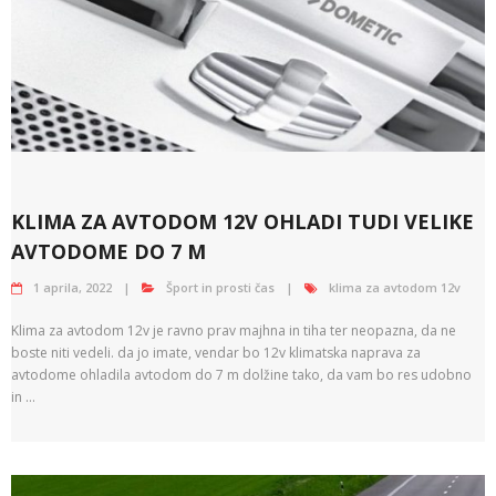
KLIMA ZA AVTODOM 12V OHLADI TUDI VELIKE
AVTODOME DO 7 M
1 aprila, 2022
Šport in prosti čas
klima za avtodom 12v
Klima za avtodom 12v je ravno prav majhna in tiha ter neopazna, da ne
boste niti vedeli. da jo imate, vendar bo 12v klimatska naprava za
avtodome ohladila avtodom do 7 m dolžine tako, da vam bo res udobno
in …