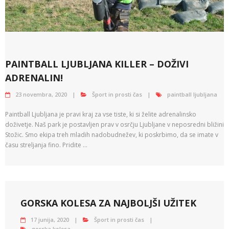
PAINTBALL LJUBLJANA KILLER – DOŽIVI
ADRENALIN!
23 novembra, 2020
Šport in prosti čas
paintball ljubljana
Paintball Ljubljana je pravi kraj za vse tiste, ki si želite adrenalinsko
doživetje. Naš park je postavljen prav v osrčju Ljubljane v neposredni bližini
Stožic. Smo ekipa treh mladih nadobudnežev, ki poskrbimo, da se imate v
času streljanja fino. Pridite …
GORSKA KOLESA ZA NAJBOLJŠI UŽITEK
17 junija, 2020
Šport in prosti čas
gorska kolesa