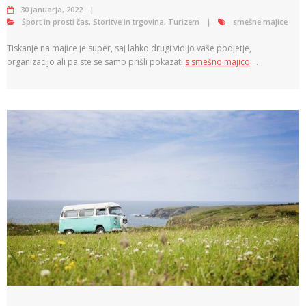
30 januarja, 2022
Šport in prosti čas
,
Storitve in trgovina
,
Turizem
smešne majice
Tiskanje na majice je super, saj lahko drugi vidijo vaše podjetje,
organizacijo ali pa ste se samo prišli pokazati
s smešno majico
.…