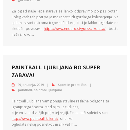
Za ogled naše lepe narave se lahko odpravimo po peš poteh.
Poleg vseh teh poti pa je možnost tudi gorskega kolesarjenja. Na
spletni strani oziroma trgovini Enduro, ki si jo lahko ogledate na
sledeči povezavi:
https://www.enduro.si/gorska-kolesa/
, boste
našli široko …
PAINTBALL LJUBLJANA BO SUPER
ZABAVA!
29 januarja, 2019
Šport in prosti čas
paintball
,
paintball ljubljana
Paintball Ljubljana vam ponuja številne različne poligone za
igranje tega športa. Med njimi je tudi naš,
ki je en izmed večjih polj v tej regiji. Že na naši spletni strani
http://www.paintball-killer.si/
, si lahko
ogledate nekaj posnetkov in slik vaših …