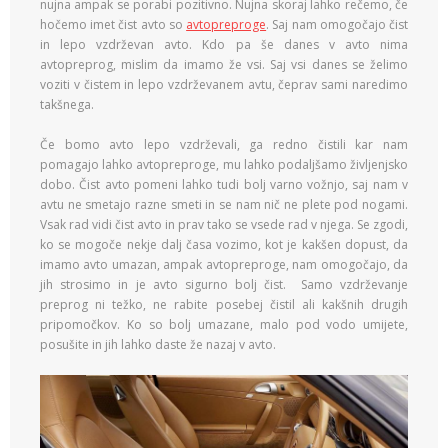
nujna ampak se porabi pozitivno. Nujna skoraj lahko rečemo, če
hočemo imet čist avto so
avtopreproge
. Saj nam omogočajo čist
in lepo vzdrževan avto. Kdo pa še danes v avto nima
avtopreprog, mislim da imamo že vsi. Saj vsi danes se želimo
voziti v čistem in lepo vzdrževanem avtu, čeprav sami naredimo
takšnega.
Če bomo avto lepo vzdrževali, ga redno čistili kar nam
pomagajo lahko avtopreproge, mu lahko podaljšamo življenjsko
dobo. Čist avto pomeni lahko tudi bolj varno vožnjo, saj nam v
avtu ne smetajo razne smeti in se nam nič ne plete pod nogami.
Vsak rad vidi čist avto in prav tako se vsede rad v njega. Se zgodi,
ko se mogoče nekje dalj časa vozimo, kot je kakšen dopust, da
imamo avto umazan, ampak avtopreproge, nam omogočajo, da
jih strosimo in je avto sigurno bolj čist. Samo vzdrževanje
preprog ni težko, ne rabite posebej čistil ali kakšnih drugih
pripomočkov. Ko so bolj umazane, malo pod vodo umijete,
posušite in jih lahko daste že nazaj v avto.