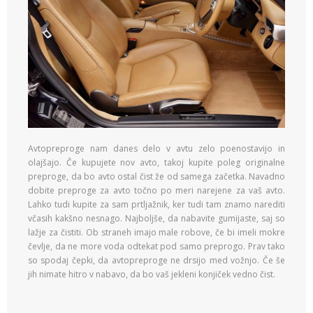
Avtopreproge nam danes delo v avtu zelo poenostavijo in
olajšajo. Če kupujete nov avto, takoj kupite poleg originalne
preproge, da bo avto ostal čist že od samega začetka. Navadno
dobite preproge za avto točno po meri narejene za vaš avto.
Lahko tudi kupite za sam prtljažnik, ker tudi tam znamo narediti
včasih kakšno nesnago. Najboljše, da nabavite gumijaste, saj so
lažje za čistiti. Ob straneh imajo male robove, če bi imeli mokre
čevlje, da ne more voda odtekat pod samo preprogo. Prav tako
so spodaj čepki, da avtopreproge ne drsijo med vožnjo. Če še
jih nimate hitro v nabavo, da bo vaš jekleni konjiček vedno čist.