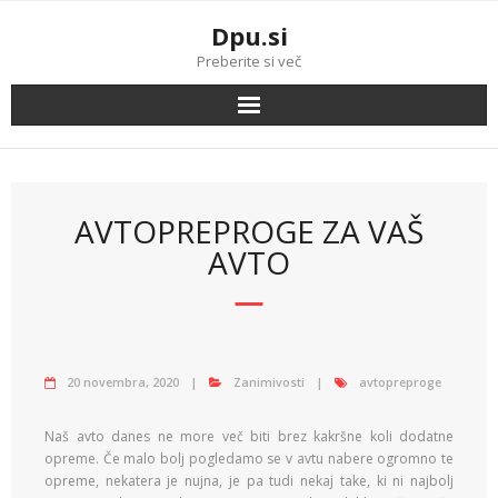
Skip
Dpu.si
to
content
Preberite si več
AVTOPREPROGE ZA VAŠ
AVTO
20 novembra, 2020
Zanimivosti
avtopreproge
Naš avto danes ne more več biti brez kakršne koli dodatne
opreme. Če malo bolj pogledamo se v avtu nabere ogromno te
opreme, nekatera je nujna, je pa tudi nekaj take, ki ni najbolj