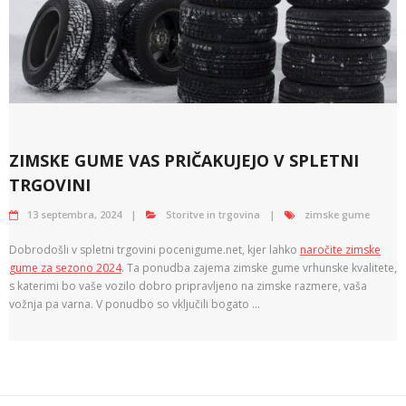
ZIMSKE GUME VAS PRIČAKUJEJO V SPLETNI
TRGOVINI
13 septembra, 2024
Storitve in trgovina
zimske gume
Dobrodošli v spletni trgovini pocenigume.net, kjer lahko
naročite zimske
gume za sezono 2024
. Ta ponudba zajema zimske gume vrhunske kvalitete,
s katerimi bo vaše vozilo dobro pripravljeno na zimske razmere, vaša
vožnja pa varna. V ponudbo so vključili bogato …