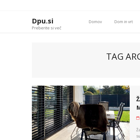
Skip
to
content
Dpu.si
Domov
Dom in vrt
Preberite si več
TAG ARC
Ž
Ž
su