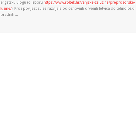
nergetsku ulogu (o izboru
https://www.roltek.hr/vanjske-zaluzine/preprozorske-
luzine/
). Kroz povijest su se razvijale od osnovnih drvenih letvica do tehnološki
aprednih …