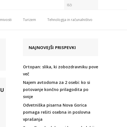
mivosti
Turizem
Tehnologija in računalništvo
NAJNOVEJŠI PRISPEVKI
Ortopan: slika, ki zobozdravniku pove
več
Najem avtodoma za 2 osebi: ko si
 U
potovanje končno prilagodita po
svoje
Odvetniška pisarna Nova Gorica
pomaga rešiti osebna in poslovna
vprašanja