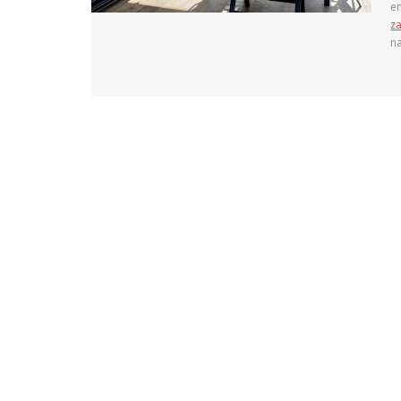
e
za
n