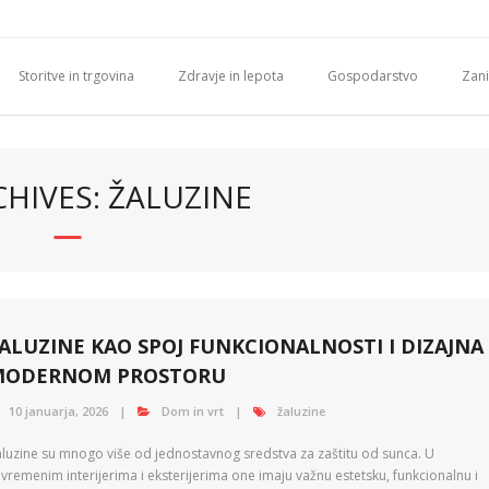
Storitve in trgovina
Zdravje in lepota
Gospodarstvo
Zani
HIVES: ŽALUZINE
ALUZINE KAO SPOJ FUNKCIONALNOSTI I DIZAJNA
MODERNOM PROSTORU
10 januarja, 2026
Dom in vrt
žaluzine
aluzine su mnogo više od jednostavnog sredstva za zaštitu od sunca. U
vremenim interijerima i eksterijerima one imaju važnu estetsku, funkcionalnu i