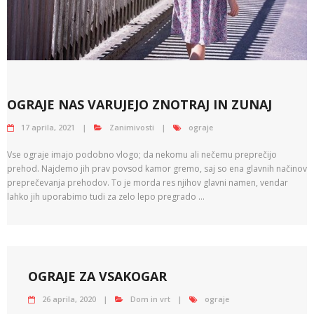
OGRAJE NAS VARUJEJO ZNOTRAJ IN ZUNAJ
17 aprila, 2021
Zanimivosti
ograje
Vse ograje imajo podobno vlogo; da nekomu ali nečemu preprečijo
prehod. Najdemo jih prav povsod kamor gremo, saj so ena glavnih načinov
preprečevanja prehodov. To je morda res njihov glavni namen, vendar
lahko jih uporabimo tudi za zelo lepo pregrado …
OGRAJE ZA VSAKOGAR
26 aprila, 2020
Dom in vrt
ograje