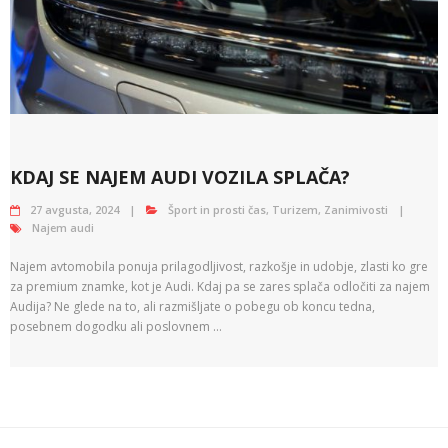
KDAJ SE NAJEM AUDI VOZILA SPLAČA?
27 avgusta, 2024
Šport in prosti čas
,
Turizem
,
Zanimivosti
Najem audi
Najem avtomobila ponuja prilagodljivost, razkošje in udobje, zlasti ko gre
za premium znamke, kot je Audi. Kdaj pa se zares splača odločiti za najem
Audija? Ne glede na to, ali razmišljate o pobegu ob koncu tedna,
posebnem dogodku ali poslovnem …