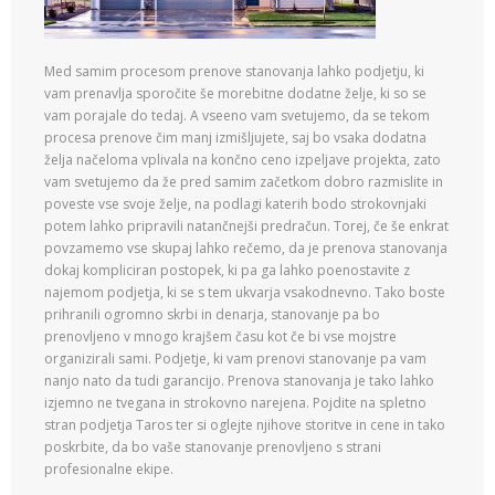
Med samim procesom prenove stanovanja lahko podjetju, ki
vam prenavlja sporočite še morebitne dodatne želje, ki so se
vam porajale do tedaj. A vseeno vam svetujemo, da se tekom
procesa prenove čim manj izmišljujete, saj bo vsaka dodatna
želja načeloma vplivala na končno ceno izpeljave projekta, zato
vam svetujemo da že pred samim začetkom dobro razmislite in
poveste vse svoje želje, na podlagi katerih bodo strokovnjaki
potem lahko pripravili natančnejši predračun. Torej, če še enkrat
povzamemo vse skupaj lahko rečemo, da je prenova stanovanja
dokaj kompliciran postopek, ki pa ga lahko poenostavite z
najemom podjetja, ki se s tem ukvarja vsakodnevno. Tako boste
prihranili ogromno skrbi in denarja, stanovanje pa bo
prenovljeno v mnogo krajšem času kot če bi vse mojstre
organizirali sami. Podjetje, ki vam prenovi stanovanje pa vam
nanjo nato da tudi garancijo. Prenova stanovanja je tako lahko
izjemno ne tvegana in strokovno narejena. Pojdite na spletno
stran podjetja Taros ter si oglejte njihove storitve in cene in tako
poskrbite, da bo vaše stanovanje prenovljeno s strani
profesionalne ekipe.