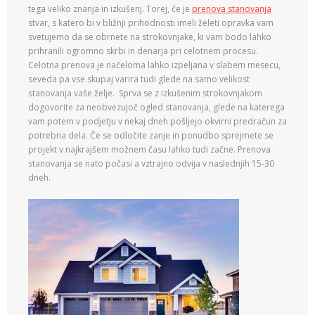
tega veliko znanja in izkušenj. Torej, če je
prenova stanovanja
stvar, s katero bi v bližnji prihodnosti imeli želeti opravka vam
svetujemo da se obrnete na strokovnjake, ki vam bodo lahko
prihranili ogromno skrbi in denarja pri celotnem procesu.
Celotna prenova je načeloma lahko izpeljana v slabem mesecu,
seveda pa vse skupaj varira tudi glede na samo velikost
stanovanja vaše želje. Sprva se z izkušenim strokovnjakom
dogovorite za neobvezujoč ogled stanovanja, glede na katerega
vam potem v podjetju v nekaj dneh pošljejo okvirni predračun za
potrebna dela. Če se odločite zanje in ponudbo sprejmete se
projekt v najkrajšem možnem času lahko tudi začne. Prenova
stanovanja se nato počasi a vztrajno odvija v naslednjih 15-30
dneh.