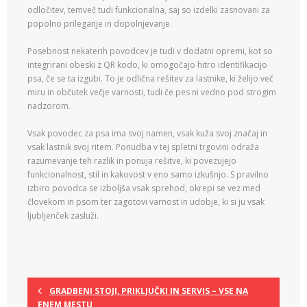
odločitev, temveč tudi funkcionalna, saj so izdelki zasnovani za
popolno prileganje in dopolnjevanje.
Posebnost nekaterih povodcev je tudi v dodatni opremi, kot so
integrirani obeski z QR kodo, ki omogočajo hitro identifikacijo
psa, če se ta izgubi. To je odlična rešitev za lastnike, ki želijo več
miru in občutek večje varnosti, tudi če pes ni vedno pod strogim
nadzorom.
Vsak povodec za psa ima svoj namen, vsak kuža svoj značaj in
vsak lastnik svoj ritem. Ponudba v tej spletni trgovini odraža
razumevanje teh razlik in ponuja rešitve, ki povezujejo
funkcionalnost, stil in kakovost v eno samo izkušnjo. S pravilno
izbiro povodca se izboljša vsak sprehod, okrepi se vez med
človekom in psom ter zagotovi varnost in udobje, ki si ju vsak
ljubljenček zasluži.
GRADBENI STOJI, PRIKLJUČKI IN SERVIS – VSE NA
ENEM MESTU