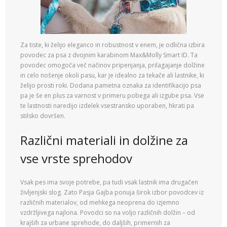
Za tiste, ki želijo eleganco in robustnost v enem, je odlična izbira
povodec za psa z dvojnim karabinom Max&Molly Smart ID. Ta
povodec omogoča več načinov pripenjanja, prilagajanje dolžine
in celo nošenje okoli pasu, kar je idealno za tekače ali lastnike, ki
želijo prosti roki. Dodana pametna oznaka za identifikacijo psa
pa je še en plus za varnost v primeru pobega ali izgube psa. Vse
te lastnosti naredijo izdelek vsestransko uporaben, hkrati pa
stilsko dovršen.
Različni materiali in dolžine za
vse vrste sprehodov
Vsak pes ima svoje potrebe, pa tudi vsak lastnik ima drugačen
življenjski slog. Zato Pasja Gajba ponuja širok izbor povodcev iz
različnih materialov, od mehkega neoprena do izjemno
vzdržljivega najlona. Povodci so na voljo različnih dolžin – od
krajših za urbane sprehode, do daljših, primernih za