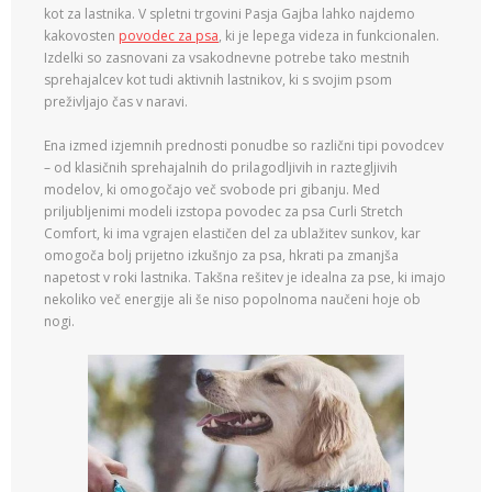
kot za lastnika. V spletni trgovini Pasja Gajba lahko najdemo
kakovosten
povodec za psa
, ki je lepega videza in funkcionalen.
Izdelki so zasnovani za vsakodnevne potrebe tako mestnih
sprehajalcev kot tudi aktivnih lastnikov, ki s svojim psom
preživljajo čas v naravi.
Ena izmed izjemnih prednosti ponudbe so različni tipi povodcev
– od klasičnih sprehajalnih do prilagodljivih in raztegljivih
modelov, ki omogočajo več svobode pri gibanju. Med
priljubljenimi modeli izstopa povodec za psa Curli Stretch
Comfort, ki ima vgrajen elastičen del za ublažitev sunkov, kar
omogoča bolj prijetno izkušnjo za psa, hkrati pa zmanjša
napetost v roki lastnika. Takšna rešitev je idealna za pse, ki imajo
nekoliko več energije ali še niso popolnoma naučeni hoje ob
nogi.