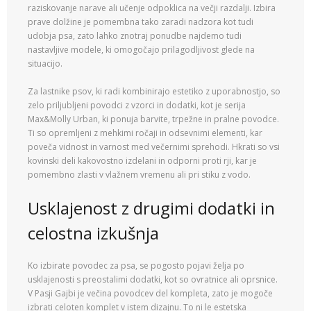
raziskovanje narave ali učenje odpoklica na večji razdalji. Izbira
prave dolžine je pomembna tako zaradi nadzora kot tudi
udobja psa, zato lahko znotraj ponudbe najdemo tudi
nastavljive modele, ki omogočajo prilagodljivost glede na
situacijo.
Za lastnike psov, ki radi kombinirajo estetiko z uporabnostjo, so
zelo priljubljeni povodci z vzorci in dodatki, kot je serija
Max&Molly Urban, ki ponuja barvite, trpežne in pralne povodce.
Ti so opremljeni z mehkimi ročaji in odsevnimi elementi, kar
poveča vidnost in varnost med večernimi sprehodi. Hkrati so vsi
kovinski deli kakovostno izdelani in odporni proti rji, kar je
pomembno zlasti v vlažnem vremenu ali pri stiku z vodo.
Usklajenost z drugimi dodatki in
celostna izkušnja
Ko izbirate povodec za psa, se pogosto pojavi želja po
usklajenosti s preostalimi dodatki, kot so ovratnice ali oprsnice.
V Pasji Gajbi je večina povodcev del kompleta, zato je mogoče
izbrati celoten komplet v istem dizajnu. To ni le estetska