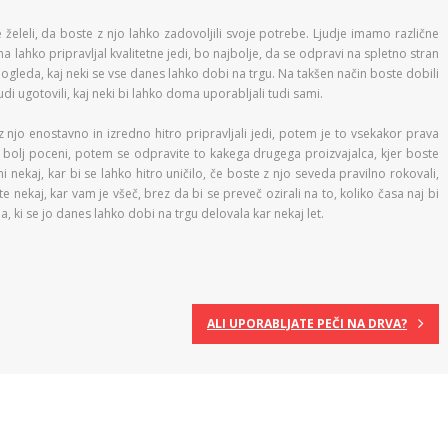
e želeli, da boste z njo lahko zadovoljili svoje potrebe. Ljudje imamo različne
lahko pripravljal kvalitetne jedi, bo najbolje, da se odpravi na spletno stran
i ogleda, kaj neki se vse danes lahko dobi na trgu. Na takšen način boste dobili
udi ugotovili, kaj neki bi lahko doma uporabljali tudi sami.
z njo enostavno in izredno hitro pripravljali jedi, potem je to vsekakor prava
ko bolj poceni, potem se odpravite to kakega drugega proizvajalca, kjer boste
nekaj, kar bi se lahko hitro uničilo, če boste z njo seveda pravilno rokovali,
 nekaj, kar vam je všeč, brez da bi se preveč ozirali na to, koliko časa naj bi
a, ki se jo danes lahko dobi na trgu delovala kar nekaj let.
ALI UPORABLJATE PEČI NA DRVA?