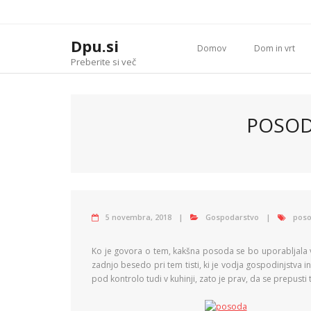
Skip
to
content
Dpu.si
Domov
Dom in vrt
Preberite si več
POSOD
5 novembra, 2018
Gospodarstvo
pos
Ko je govora o tem, kakšna posoda se bo uporabljala 
zadnjo besedo pri tem tisti, ki je vodja gospodinjstva i
pod kontrolo tudi v kuhinji, zato je prav, da se prepust