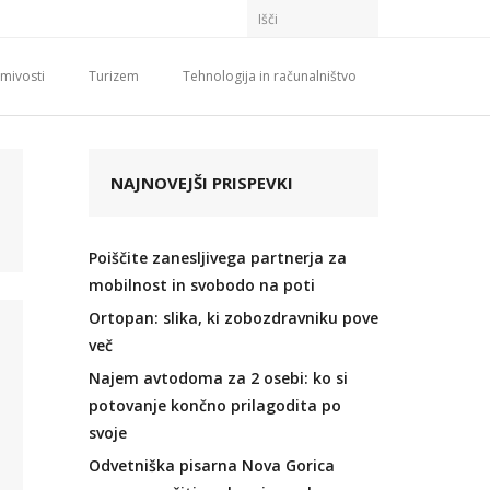
mivosti
Turizem
Tehnologija in računalništvo
NAJNOVEJŠI PRISPEVKI
Poiščite zanesljivega partnerja za
mobilnost in svobodo na poti
Ortopan: slika, ki zobozdravniku pove
več
Najem avtodoma za 2 osebi: ko si
potovanje končno prilagodita po
svoje
Odvetniška pisarna Nova Gorica