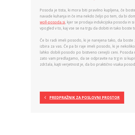
Posoda je tista, ki mora biti pravilno kupljena, če bost
navade kuhanja in če ima nekdo željo po tem, da bi doma 
woll-posoda.si
, kjer se prodaja indukcijska posoda in s
vpogled v to, kaj vse se na trgu da dobiti in tako boste t
Če bi radi imeli posodo, ki je narejena tako, da boste 
izbira za vas. Če pa bi raje imeli posodo, ki je nekoli
lahko dobili posodo po bistveno cenejši ceni. Posoda ni 
zato vam predlagamo, da se odpravite na trg in si kupite
zdržala, kajti verjetnost je, da bo praktično vsaka posod
PREDPRAŽNIK ZA POSLOVNI PROSTOR