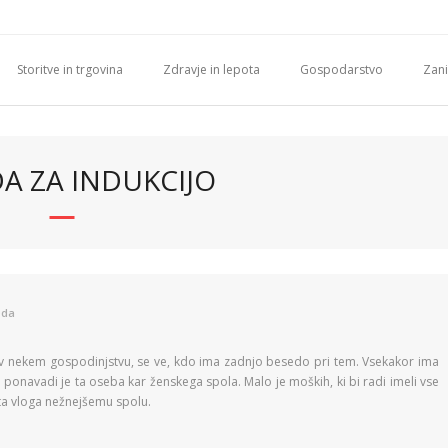
Storitve in trgovina
Zdravje in lepota
Gospodarstvo
Zani
A ZA INDUKCIJO
oda
v nekem gospodinjstvu, se ve, kdo ima zadnjo besedo pri tem. Vsekakor ima
n ponavadi je ta oseba kar ženskega spola. Malo je moških, ki bi radi imeli vse
i ta vloga nežnejšemu spolu.