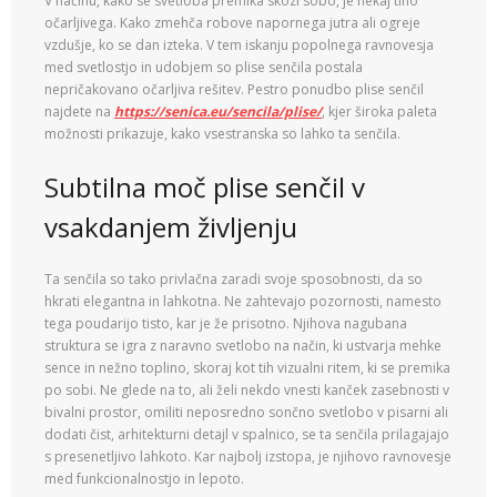
V načinu, kako se svetloba premika skozi sobo, je nekaj tiho
očarljivega. Kako zmehča robove napornega jutra ali ogreje
vzdušje, ko se dan izteka. V tem iskanju popolnega ravnovesja
med svetlostjo in udobjem so plise senčila postala
nepričakovano očarljiva rešitev. Pestro ponudbo plise senčil
najdete na
https://senica.eu/sencila/plise/
, kjer široka paleta
možnosti prikazuje, kako vsestranska so lahko ta senčila.
Subtilna moč plise senčil v
vsakdanjem življenju
Ta senčila so tako privlačna zaradi svoje sposobnosti, da so
hkrati elegantna in lahkotna. Ne zahtevajo pozornosti, namesto
tega poudarijo tisto, kar je že prisotno. Njihova nagubana
struktura se igra z naravno svetlobo na način, ki ustvarja mehke
sence in nežno toplino, skoraj kot tih vizualni ritem, ki se premika
po sobi. Ne glede na to, ali želi nekdo vnesti kanček zasebnosti v
bivalni prostor, omiliti neposredno sončno svetlobo v pisarni ali
dodati čist, arhitekturni detajl v spalnico, se ta senčila prilagajajo
s presenetljivo lahkoto. Kar najbolj izstopa, je njihovo ravnovesje
med funkcionalnostjo in lepoto.