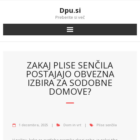
Skip
Dpu.si
to
content
Preberite si več
ZAKAJ PLISE SENČILA
POSTAJAJO OBVEZNA
IZBIRA ZA SODOBNE
DOMOVE?
1 decembra, 2025
Dom in vrt
Plise senčila