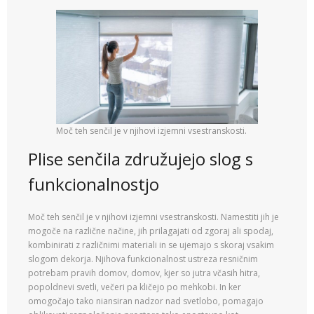
Moč teh senčil je v njihovi izjemni vsestranskosti.
Plise senčila združujejo slog s
funkcionalnostjo
Moč teh senčil je v njihovi izjemni vsestranskosti. Namestiti jih je
mogoče na različne načine, jih prilagajati od zgoraj ali spodaj,
kombinirati z različnimi materiali in se ujemajo s skoraj vsakim
slogom dekorja. Njihova funkcionalnost ustreza resničnim
potrebam pravih domov, domov, kjer so jutra včasih hitra,
popoldnevi svetli, večeri pa kličejo po mehkobi. In ker
omogočajo tako niansiran nadzor nad svetlobo, pomagajo