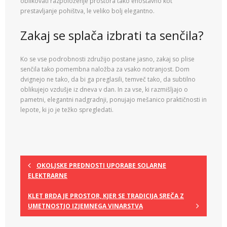
oblikovati razpoloženje prostora tako enostavno kot
prestavljanje pohištva, le veliko bolj elegantno.
Zakaj se splača izbrati ta senčila?
Ko se vse podrobnosti združijo postane jasno, zakaj so plise
senčila tako pomembna naložba za vsako notranjost. Dom
dvignejo ne tako, da bi ga preglasili, temveč tako, da subtilno
oblikujejo vzdušje iz dneva v dan. In za vse, ki razmišljajo o
pametni, elegantni nadgradnji, ponujajo mešanico praktičnosti in
lepote, ki jo je težko spregledati.
OKOLJSKE PREDNOSTI UPORABE SOLARNE
ELEKTRARNE
KLET BRDA JE PROSTOR, KJER SE TRADICIJA SREČA Z
UMETNOSTJO IZJEMNEGA VINARSTVA