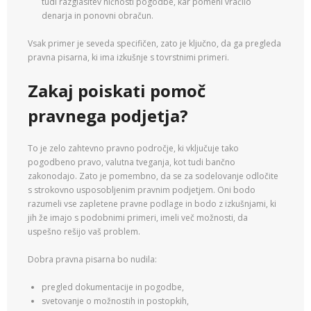
tudi razglasitev ničnosti pogodbe, kar pomeni vračilo
denarja in ponovni obračun.
Vsak primer je seveda specifičen, zato je ključno, da ga pregleda
pravna pisarna, ki ima izkušnje s tovrstnimi primeri.
Zakaj poiskati pomoč
pravnega podjetja?
To je zelo zahtevno pravno področje, ki vključuje tako
pogodbeno pravo, valutna tveganja, kot tudi bančno
zakonodajo. Zato je pomembno, da se za sodelovanje odločite
s strokovno usposobljenim pravnim podjetjem. Oni bodo
razumeli vse zapletene pravne podlage in bodo z izkušnjami, ki
jih že imajo s podobnimi primeri, imeli več možnosti, da
uspešno rešijo vaš problem.
Dobra pravna pisarna bo nudila:
pregled dokumentacije in pogodbe,
svetovanje o možnostih in postopkih,