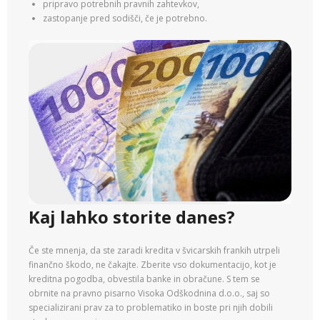
pripravo potrebnih pravnih zahtevkov,
zastopanje pred sodišči, če je potrebno.
Kaj lahko storite danes?
Če ste mnenja, da ste zaradi kredita v švicarskih frankih utrpeli
finančno škodo, ne čakajte. Zberite vso dokumentacijo, kot je
kreditna pogodba, obvestila banke in obračune. S tem se
obrnite na pravno pisarno Visoka Odškodnina d.o.o., saj so
specializirani prav za to problematiko in boste pri njih dobili