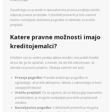
Zaradi tega so pravniki in specializirana pravna podjetja začela
odpirati pravne postopke. V številnih primerih je bilo namreč
možno razveljaviti določene pogodbe in zahtevke za vračilo
preplačil.
Katere pravne možnosti imajo
kreditojemalci?
V kolikor vas še vedno pestijo aktivni krediti v švicarskih frankih
ali pa ste ga že izplačali, a menite, da ste bili oškodovani, se
obrnite na pravno pisarno. Obstaja namreč več poti:
Presoja pogodbe
: Pravniki analizirajo pogodbo in
ugotavljajo, ali je bila sklenjena v skladu z zakonodajo in brez
zavajajočih klavzul.
Vračilo preplačil
: Če se ugotovi, da so bili pogoji nepravilno
predstavljeni, je mogoče uveljavljati povračilo preplačanih
zneskov.
Razveljavitev pogodbe
: V določenih primerih je mogoča