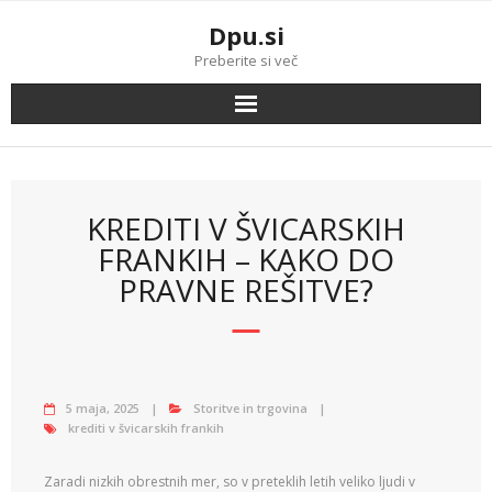
Skip
Dpu.si
to
content
Preberite si več
KREDITI V ŠVICARSKIH
FRANKIH – KAKO DO
PRAVNE REŠITVE?
5 maja, 2025
Storitve in trgovina
krediti v švicarskih frankih
Zaradi nizkih obrestnih mer, so v preteklih letih veliko ljudi v