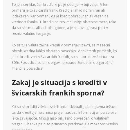
To je sicer klasičen kredit, ki pa je sklenjen v tuji valuti. V tem
primeru je to švicarski frank. Kredit je lahko nominiran ali
indeksiran, kar pomeni, da je kredit obračunan ali vezan na
vrednost franka. Ti krediti so res imeli nižje obrestne mere, tako
da so se smatrali za bolj ugodne, a je njihova glavna past v
resnici valutno tveganje.
Ko se tuja valuta začne krepiti v primerjavi z evri, se mesečni
obroki kredita lahko občutno povečajo. V nekaterih primerih, ko
je bil kredit vzet v švicarskih frankih, so se obroki zvišali tudi za
30%. Posledica so bili dolgovi, prezadolženost in dolgoročne
finančne posledice.
Zakaj je situacija s krediti v
švicarskih frankih sporna?
Ko so se krediti v švicarskih frankih sklepali, je bila glavna težava
ta, da kreditojemalci niso prejeli zadosti informacij ali pa so bile
le-te zavajajoče. Mnogi niso bili jasno obveščeni o valutnem
tveganju, banke pa niso primerno predstavljale možnosti visokih
nihanj tečaja.