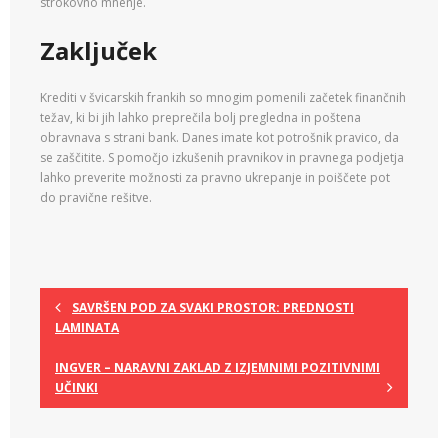
strokovno mnenje.
Zaključek
Krediti v švicarskih frankih so mnogim pomenili začetek finančnih
težav, ki bi jih lahko preprečila bolj pregledna in poštena
obravnava s strani bank. Danes imate kot potrošnik pravico, da
se zaščitite. S pomočjo izkušenih pravnikov in pravnega podjetja
lahko preverite možnosti za pravno ukrepanje in poiščete pot
do pravične rešitve.
SAVRŠEN POD ZA SVAKI PROSTOR: PREDNOSTI
LAMINATA
INGVER – NARAVNI ZAKLAD Z IZJEMNIMI POZITIVNIMI
UČINKI