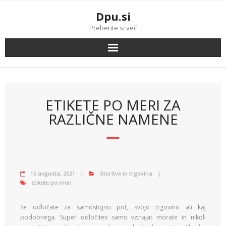
Skip
Dpu.si
to
content
Preberite si več
ETIKETE PO MERI ZA
RAZLIČNE NAMENE
10 avgusta, 2021
Storitve in trgovina
etikete po meri
Se odločate za samostojno pot, svojo trgovino ali kaj
podobnega. Super odločitev samo vztrajat morate in nikoli