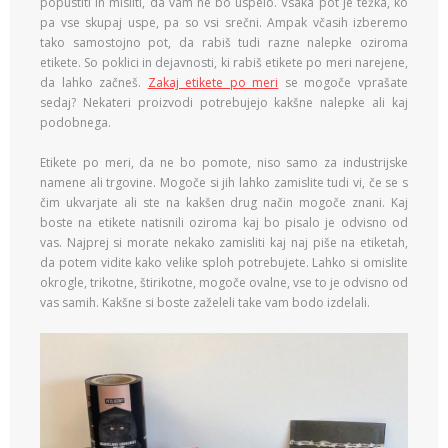
popustiti in misliti, da vam ne bo uspelo. Vsaka pot je težka, ko
pa vse skupaj uspe, pa so vsi srečni. Ampak včasih izberemo
tako samostojno pot, da rabiš tudi razne nalepke oziroma
etikete. So poklici in dejavnosti, ki rabiš etikete po meri narejene,
da lahko začneš.
Zakaj etikete po meri
se mogoče vprašate
sedaj? Nekateri proizvodi potrebujejo kakšne nalepke ali kaj
podobnega.
Etikete po meri, da ne bo pomote, niso samo za industrijske
namene ali trgovine. Mogoče si jih lahko zamislite tudi vi, če se s
čim ukvarjate ali ste na kakšen drug način mogoče znani. Kaj
boste na etikete natisnili oziroma kaj bo pisalo je odvisno od
vas. Najprej si morate nekako zamisliti kaj naj piše na etiketah,
da potem vidite kako velike sploh potrebujete. Lahko si omislite
okrogle, trikotne, štirikotne, mogoče ovalne, vse to je odvisno od
vas samih. Kakšne si boste zaželeli take vam bodo izdelali.