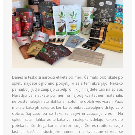
Danes ni težko si naročiti etikete po meri. Če malo pobrskate po
spletu najdete ogromno podjetij, ki se s tem ukvarjajo. Nekako
pa najbolj ljudje zaupajo Labelprofi, ki jih najdete tudi na spletu.
Naredijo vam etikete po meri na najbolj kvalitetnem materialu,
ne boste nalepk nato zlahka ali sploh ne dobili več vstran. Pazit
morate kako jih zalepite, ker ko so enkrat zalepljene držijo zelo
dobro. Saj zato pa so tako zanesljivi in zaupanja vredni. Na
spletni strani lahko vidite kako vam nalepke izdelajo, kako delo
poteka ter še druge koristne informacije. Če res rabite za svojo
last ali kakšne industrijske namene res kvalitetne etikete se