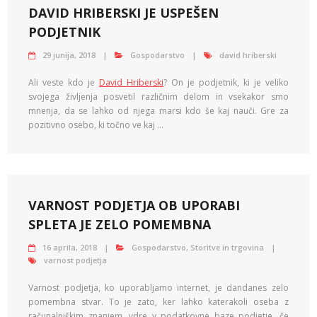
DAVID HRIBERSKI JE USPEŠEN
PODJETNIK
29 junija, 2018
Gospodarstvo
david hriberski
Ali veste kdo je
David Hriberski
? On je podjetnik, ki je veliko
svojega življenja posvetil različnim delom in vsekakor smo
mnenja, da se lahko od njega marsi kdo še kaj nauči. Gre za
pozitivno osebo, ki točno ve kaj …
VARNOST PODJETJA OB UPORABI
SPLETA JE ZELO POMEMBNA
16 aprila, 2018
Gospodarstvo
,
Storitve in trgovina
varnost podjetja
Varnost podjetja, ko uporabljamo internet, je dandanes zelo
pomembna stvar. To je zato, ker lahko katerakoli oseba z
računalniškim znanjem, vdre v podatkovne baze podjetje, če