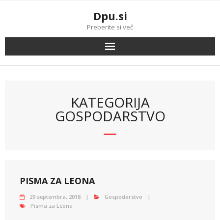
Skip
Dpu.si
to
content
Preberite si več
KATEGORIJA
GOSPODARSTVO
PISMA ZA LEONA
29 septembra, 2018
Gospodarstvo
Pisma za Leona