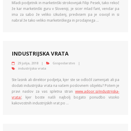
Mladi podjetnik in marketinški strokovnjak Filip Pesek, tako rekoč
že kar marketinški guru v Sloveniji, je sicer mlad fant, vendar pa
ima za sabo že veliko izkušenj, predvsem pa je osvojil in si
nabral že tako veliko marketinškega in prodajnega …
INDUSTRIJSKA VRATA
29 julija, 2018
Gospodarstvo
industrijska vrata
Ste lasnik ali direktor podjetja, kjer ste se odločil zamenjati ali pa
dodati industrijska vrata na vašem poslovnem objektu? Potem je
pravi naslov za vas spletna stran
www.adoor.si/industrijska-
vrata/
, kjer boste našli najbolj bogato ponudbo visoko
kakovostnih industrijskih vrat po …